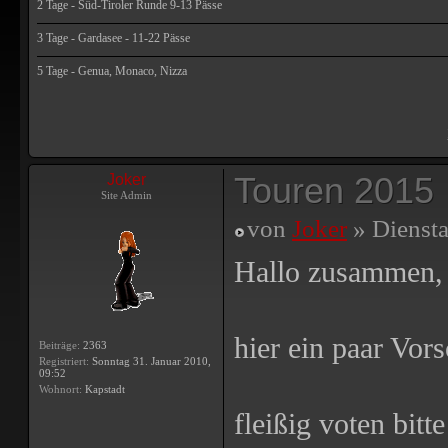
2 Tage - Süd-Tiroler Runde 9-13 Pässe
3 Tage - Gardasee - 11-22 Pässe
5 Tage - Genua, Monaco, Nizza
Touren 2015
Joker
Site Admin
von
Joker
» Diensta
Hallo zusammen,
hier ein paar Vors
Beiträge:
2363
Registriert:
Sonntag 31. Januar 2010,
09:52
Wohnort:
Kapstadt
fleißig voten bitte