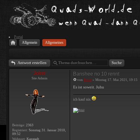
Portal
Allgemein
Allgemeines
Antwort erstellen
Joker
Banshee no 10 rennt
Site Admin
von
Joker
» Montag 17. Mai 2021, 19:15
Es ist soweit. Juhu
ich kauf nix
Beiträge:
2363
Registriert:
Sonntag 31. Januar 2010,
09:52
Wohnort:
Kapstadt