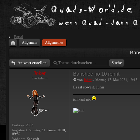
Portal
Allgemein
Allgemeines
Bans
Antwort erstellen
Joker
Banshee no 10 rennt
Site Admin
von
Joker
» Montag 17. Mai 2021, 19:15
Es ist soweit. Juhu
ich kauf nix
Beiträge:
2363
Registriert:
Sonntag 31. Januar 2010,
09:52
Wohnort:
Kapstadt