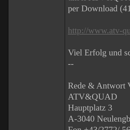
per Download (41
http://www.atv-q
Viel Erfolg und 
--
Rede & Antwort 
ATV&QUAD
Hauptplatz 3
A-3040 Neuleng
Fon +43/2772/ 56