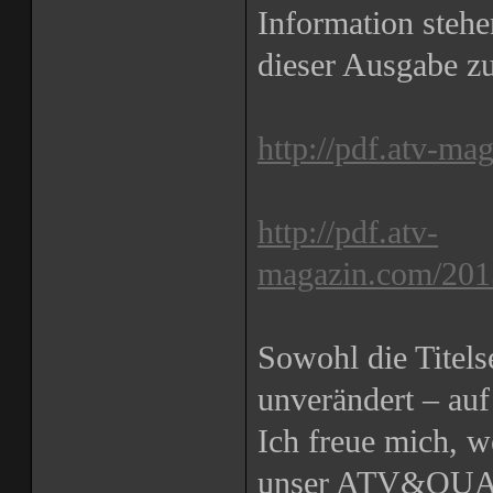
Information stehen
dieser Ausgabe z
http://pdf.atv-m
http://pdf.atv-
magazin.com/20
Sowohl die Titels
unverändert – auf
Ich freue mich,
unser ATV&QUAD 