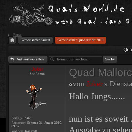
Portal
Gemeinsamer Ausritt
Gemeinsamer Quad Ausritt 2010
Qua
Antwort erstellen
Quad Mallorc
Joker
Site Admin
von
Joker
» Diensta
Hallo Jungs......
nun ist es soweit..
Beiträge:
2363
Registriert:
Sonntag 31. Januar 2010,
09:52
Ausgabe zu sehe
Wohnort:
Kapstadt