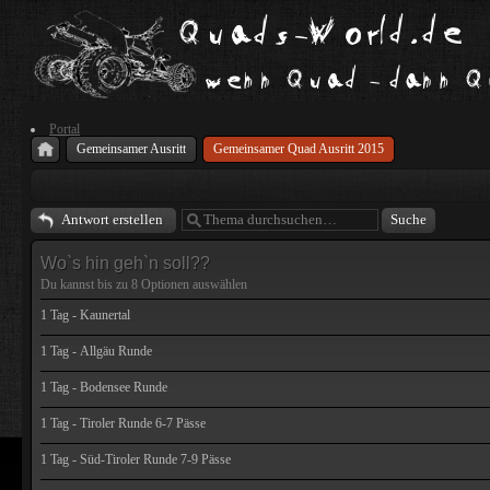
Portal
Gemeinsamer Ausritt
Gemeinsamer Quad Ausritt 2015
Antwort erstellen
Wo`s hin geh`n soll??
Du kannst bis zu
8
Optionen auswählen
1 Tag - Kaunertal
1 Tag - Allgäu Runde
1 Tag - Bodensee Runde
1 Tag - Tiroler Runde 6-7 Pässe
1 Tag - Süd-Tiroler Runde 7-9 Pässe