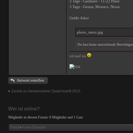
3 Tage - Gardasee - 11-22 Pässe
5 Tage - Genua, Monaco, Nizza
Grüße Joker
photo_moto.jpg
Du hast keine ausreichende Berechtigu
ich kauf nix
Antwort erstellen
Zurück zu Gemeinsamer Quad Ausritt 2015
Wer ist online?
Mitglieder in diesem Forum: 0 Mitglieder und 1 Gast
Portal
»
Foren-Übersicht