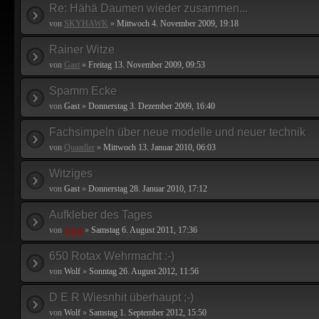
Re: Hähä Daumen wieder zusammen...
von
SKYHAWK
»
Mittwoch 4. November 2009, 19:18
Rainer Witze
von
Gast
»
Freitag 13. November 2009, 09:53
Spamm Ecke
von
Gast
»
Donnerstag 3. Dezember 2009, 16:40
Fachsimpeln über neue modelle und neuer technik
von
Quaadler
»
Mittwoch 13. Januar 2010, 06:03
Witziges
von
Gast
»
Donnerstag 28. Januar 2010, 17:12
Aufkleber des Tages
von
Joker
»
Samstag 6. August 2011, 17:36
650 Rotax Wehrmacht :-)
von
Wolf
»
Sonntag 26. August 2012, 11:56
D E R Wiesnhit überhaupt ;-)
von
Wolf
»
Samstag 1. September 2012, 15:50