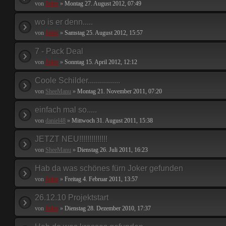
von
Joker
»
Montag 27. August 2012, 07:49
wo is er denn.....
von
Joker
»
Samstag 25. August 2012, 15:57
7 - Pack Deal
von
Joker
»
Sonntag 15. April 2012, 12:12
Coole Schilder................
von
SheeManu
»
Montag 21. November 2011, 07:20
einfach mal so.....
von
daniel48
»
Mittwoch 31. August 2011, 15:38
JETZT NEU!!!!!!!!!!!!!!
von
SheeManu
»
Dienstag 26. Juli 2011, 16:23
Hab da was schönes fürn Joker gefunden
von
Joker
»
Freitag 4. Februar 2011, 13:57
26.12.10 Projektstart
von
Joker
»
Dienstag 28. Dezember 2010, 17:37