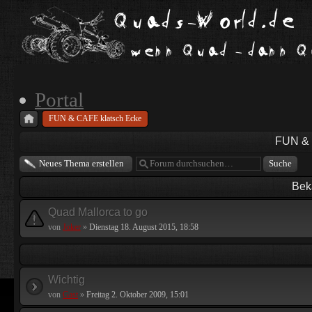
Portal
FUN & CAFE klatsch Ecke
FUN & 
Neues Thema erstellen
Bek
Quad Mallorca to go
von
Joker
»
Dienstag 18. August 2015, 18:58
Wichtig
von
Gast
»
Freitag 2. Oktober 2009, 15:01