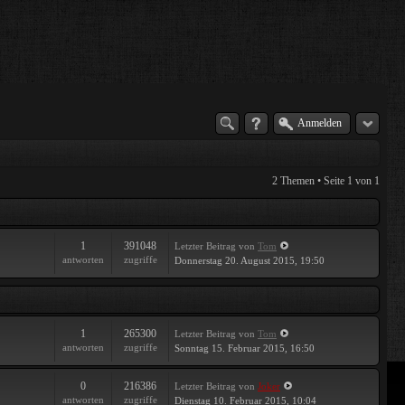
Anmelden
2 Themen • Seite
1
von
1
1
391048
Letzter Beitrag
von
Tom
antworten
zugriffe
Donnerstag 20. August 2015, 19:50
1
265300
Letzter Beitrag
von
Tom
antworten
zugriffe
Sonntag 15. Februar 2015, 16:50
0
216386
Letzter Beitrag
von
Joker
antworten
zugriffe
Dienstag 10. Februar 2015, 10:04