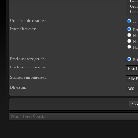
Unterforen durchsuchen:
Ja
Innerhalb suchen:
Bet
Nur
Nur
Nur
Ergebnisse anzeigen als:
Bei
Ergebnisse sortieren nach:
Suchzeitraum begrenzen:
Die ersten:
Portal
»
Foren-Übersicht