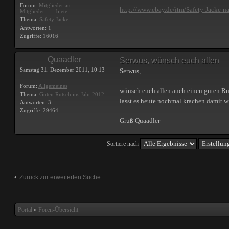
Forum:
Mitglieder an
http://www.ebay.de/itm/Safety-Jacke-n
Mitglieder........biete
Thema:
Safety Jacke
Antworten:
1
Zugriffe:
16016
Quaadler
Serwus, wünsch euch allen
Samstag 31. Dezember 2011, 10:13
Serwus,
Forum:
Allgemeines
wünsch euch allen auch einen guten Ru
Thema:
Guten Rutsch ins Jahr 2012
lasst es heute nochmal krachen damit 
Antworten:
3
Zugriffe:
29464
Gruß Quaadler
Sortiere nach
Zurück zur erweiterten Suche
Portal
»
Foren-Übersicht