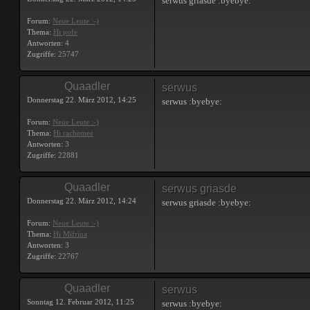
serwus griasde :byebye:
Forum:
Neue Leute :-)
Thema:
Hi pofe
Antworten:
4
Zugriffe:
25747
Quaadler
serwus
Donnerstag 22. März 2012, 14:25
serwus :byebye:
Forum:
Neue Leute :-)
Thema:
Hi rachemee
Antworten:
3
Zugriffe:
22881
Quaadler
serwus griasde
Donnerstag 22. März 2012, 14:24
serwus griasde :byebye:
Forum:
Neue Leute :-)
Thema:
Hi Mifrina
Antworten:
3
Zugriffe:
22767
Quaadler
serwus
Sonntag 12. Februar 2012, 11:25
serwus :byebye: