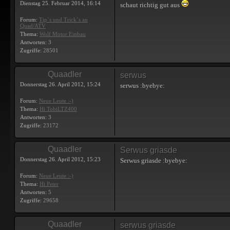
Dienstag 25. Februar 2014, 16:14
schaut richtig gut aus
Forum:
Tip`s und Trick`s an
Quad/ATV
Thema:
Wolf Motor Einbau
Antworten:
3
Zugriffe:
28501
Quaadler
serwus
Donnerstag 26. April 2012, 15:24
serwus :byebye:
Forum:
Neue Leute :-)
Thema:
Hi TobiLTZ400
Antworten:
3
Zugriffe:
23172
Quaadler
Serwus griasde
Donnerstag 26. April 2012, 15:23
Serwus griasde :byebye:
Forum:
Neue Leute :-)
Thema:
Hi Peter
Antworten:
5
Zugriffe:
29658
Quaadler
serwus griasde