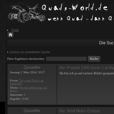
Portal
Die Suc
Zurück zur erweiterten Suche
Diese Ergebnisse durchsuchen:
Quaadler
Re: Projekt 1000 Arctic Cat B
Sonntag 2. März 2014, 10:37
Da bin ich ja auf weitere Bilder gespan
Forum:
Tip`s und Trick`s an
Quad/ATV
Thema:
Projekt 1000 Arctic Cat
Buggy
Antworten:
1
Zugriffe:
21462
Quaadler
Re: Wolf Motor Einbau