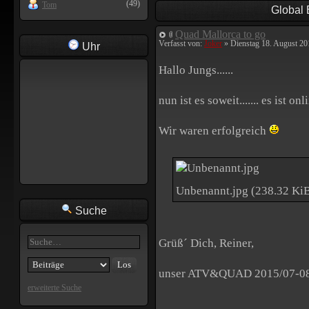
(49)
Tom
Global
Quad Mallorca to go
Verfasst von:
Joker
» Dienstag 18. August 20
Uhr
Hallo Jungs......
nun ist es soweit....... es ist 
Wir waren erfolgreich
Unbenannt.jpg (238.32 KiB
Suche
Grüß´ Dich, Reiner,
unser ATV&QUAD 2015/07-08 (E
erweiterte Suche