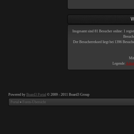
W
Insgesamt sind
81
Besucher online: 1 regist
Besuche
Der Besucherrekord liegt bei
1396
Besucher
Mit
Legende:
Admin
Powered by
Board3 Portal
© 2009 - 2011 Board3 Group
Portal
»
Foren-Übersicht