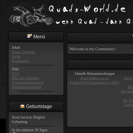
Menü
Inhalt
Welcome to my Community!
Foren-Übersicht
Suche
Registrieren
Hilfe
FAQ
Aktuelle Bekanntmachungen
BBCode-Anleitung
Quad Mallorca to go
Suche 
Nutzungsbedingungen
Quads-World Stammtisch (e) 2015
Datenschutzrichtlinie
Ban
Der letz
Re: Ve
Lager
Geburtstage
Heute hat kein Mitglied
Geburtstag
In den nächsten 30 Tagen