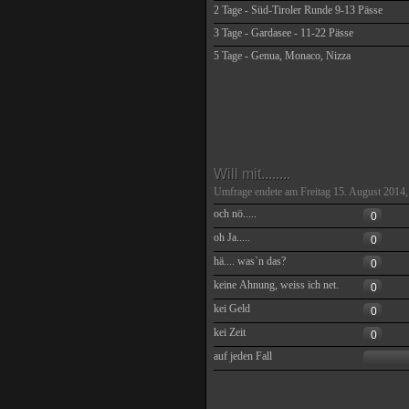
2 Tage - Süd-Tiroler Runde 9-13 Pässe
3 Tage - Gardasee - 11-22 Pässe
5 Tage - Genua, Monaco, Nizza
Will mit........
Umfrage endete am Freitag 15. August 2014,
och nö.....
0
oh Ja.....
0
hä.... was`n das?
0
keine Ahnung, weiss ich net.
0
kei Geld
0
kei Zeit
0
auf jeden Fall