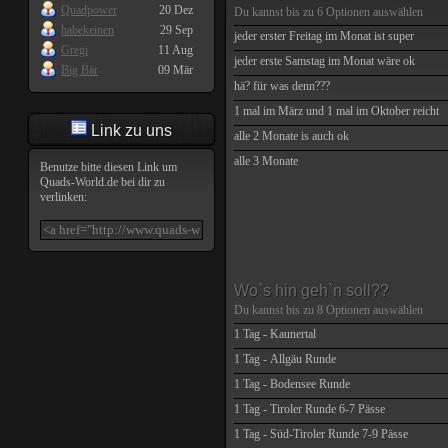
Quadpower
20 Dez
Du kannst bis zu
6
Optionen auswählen
habekeinen
29 Sep
jeder erster Freitag im Monat ist super
Gregi
11 Aug
jeder erste Samstag im Monat wäre ok
Big Bär
09 Mär
hä? für was denn???
1 mal im März und 1 mal im Oktober reicht
Link zu uns
alle 2 Monate is auch ok
alle 3 Monate
Benutze bitte diesen Link um
Quads-World.de
bei dir zu
verlinken:
Wo`s hin geh`n soll??
Du kannst bis zu
8
Optionen auswählen
1 Tag - Kaunertal
1 Tag - Allgäu Runde
1 Tag - Bodensee Runde
1 Tag - Tiroler Runde 6-7 Pässe
1 Tag - Süd-Tiroler Runde 7-9 Pässe