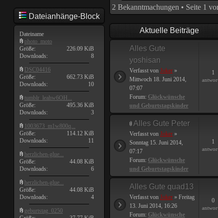
2 Bekanntmachungen • Seite
1
vo
Dateianhänge-Block
Aktuelle Beiträge
Dateiname
photo_moto
Alles Gute
Größe:
226.09 KiB
Downloads:
8
yoshisan
DSC04416
Verfasst von
Joker
»
1
Größe:
662.73 KiB
Mittwoch 18. Juni 2014,
antwor
Downloads:
10
07:07
Forum:
Glückwünsche
tumblr_leahw6OH...
Größe:
495.36 KiB
und Geburtstagskinder
Downloads:
3
Alles Gute Peter
1003673_m1w800q...
Größe:
114.12 KiB
Verfasst von
Joker
»
Downloads:
11
1
Sonntag 15. Juni 2014,
antwor
07:17
herzlichen-glue...
Forum:
Glückwünsche
Größe:
44.08 KiB
Downloads:
6
und Geburtstagskinder
herzlichen-glue...
Alles Gute quad13
Größe:
44.08 KiB
Downloads:
4
Verfasst von
Joker
» Freitag
0
13. Juni 2014, 16:26
antwor
geburtstag_0250
Forum:
Glückwünsche