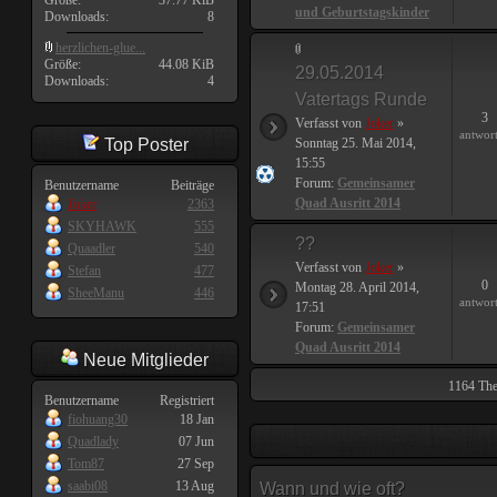
Größe:
37.77 KiB
und Geburtstagskinder
Downloads:
8
herzlichen-glue...
Größe:
44.08 KiB
29.05.2014
Downloads:
4
Vatertags Runde
3
Verfasst von
Joker
»
antwor
Top Poster
Sonntag 25. Mai 2014,
15:55
Forum:
Gemeinsamer
Benutzername
Beiträge
Quad Ausritt 2014
Joker
2363
SKYHAWK
555
??
Quaadler
540
Verfasst von
Joker
»
Stefan
477
0
Montag 28. April 2014,
SheeManu
446
antwor
17:51
Forum:
Gemeinsamer
Quad Ausritt 2014
Neue Mitglieder
1164 The
Benutzername
Registriert
fiohuang30
18 Jan
Quadlady
07 Jun
Tom87
27 Sep
saabi08
13 Aug
Wann und wie oft?