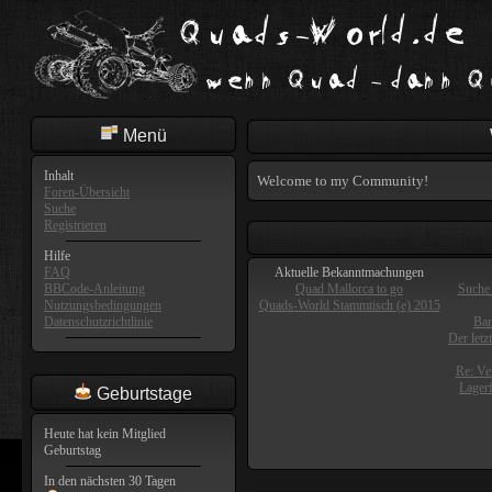
Menü
Inhalt
Welcome to my Community!
Foren-Übersicht
Suche
Registrieren
Hilfe
FAQ
Aktuelle Bekanntmachungen
BBCode-Anleitung
Quad Mallorca to go
Suche 
Nutzungsbedingungen
Quads-World Stammtisch (e) 2015
Datenschutzrichtlinie
Ban
Der letz
Re: Ve
Lager
Geburtstage
Heute hat kein Mitglied
Geburtstag
In den nächsten 30 Tagen