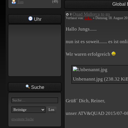
(49)
Tom
Global
Quad Mallorca to go
Verfasst von:
Joker
» Dienstag 18. August 20
Uhr
Hallo Jungs......
nun ist es soweit....... es ist 
Wir waren erfolgreich
Unbenannt.jpg (238.32 KiB
Suche
Grüß´ Dich, Reiner,
unser ATV&QUAD 2015/07-08 (E
erweiterte Suche