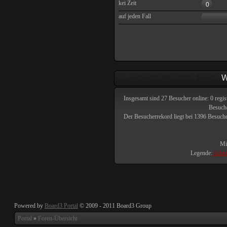
kei Zeit
0
auf jeden Fall
W
Insgesamt sind
27
Besucher online: 0 regis
Besuche
Der Besucherrekord liegt bei
1396
Besucher
Mit
Legende:
Admin
Powered by
Board3 Portal
© 2009 - 2011 Board3 Group
Portal
»
Foren-Übersicht