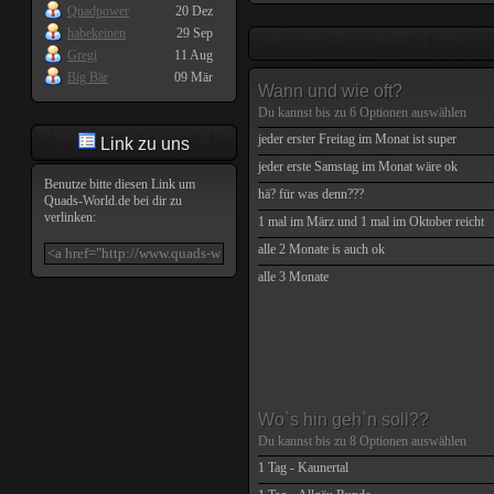
Quadpower
20 Dez
habekeinen
29 Sep
Gregi
11 Aug
Big Bär
09 Mär
Wann und wie oft?
Du kannst bis zu
6
Optionen auswählen
jeder erster Freitag im Monat ist super
Link zu uns
jeder erste Samstag im Monat wäre ok
Benutze bitte diesen Link um
hä? für was denn???
Quads-World.de
bei dir zu
verlinken:
1 mal im März und 1 mal im Oktober reicht
alle 2 Monate is auch ok
alle 3 Monate
Wo`s hin geh`n soll??
Du kannst bis zu
8
Optionen auswählen
1 Tag - Kaunertal