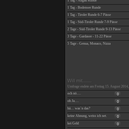
1 Tag - Allgäu Runde
1 Tag - Bodensee Runde
1 Tag - Tiroler Runde 6-7 Pässe
1 Tag - Süd-Tiroler Runde 7-9 Pässe
2 Tage - Süd-Tiroler Runde 9-13 Pässe
3 Tage - Gardasee - 11-22 Pässe
5 Tage - Genua, Monaco, Nizza
Will mit........
Umfrage endete am Freitag 15. August 2014,
och nö.....
0
oh Ja.....
0
hä.... was`n das?
0
keine Ahnung, weiss ich net.
0
kei Geld
0