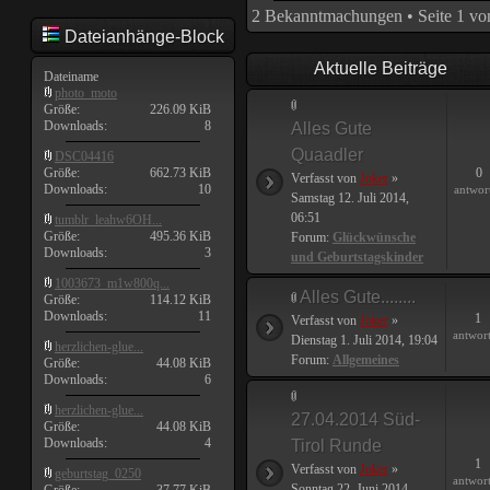
2 Bekanntmachungen • Seite
1
vo
Dateianhänge-Block
Aktuelle Beiträge
Dateiname
photo_moto
Größe:
226.09 KiB
Downloads:
8
Alles Gute
Quaadler
DSC04416
Größe:
662.73 KiB
0
Verfasst von
Joker
»
Downloads:
10
antwor
Samstag 12. Juli 2014,
06:51
tumblr_leahw6OH...
Größe:
495.36 KiB
Forum:
Glückwünsche
Downloads:
3
und Geburtstagskinder
1003673_m1w800q...
Alles Gute........
Größe:
114.12 KiB
Downloads:
11
1
Verfasst von
Joker
»
antwor
Dienstag 1. Juli 2014, 19:04
herzlichen-glue...
Forum:
Allgemeines
Größe:
44.08 KiB
Downloads:
6
herzlichen-glue...
27.04.2014 Süd-
Größe:
44.08 KiB
Downloads:
4
Tirol Runde
1
Verfasst von
Joker
»
geburtstag_0250
antwor
Sonntag 22. Juni 2014,