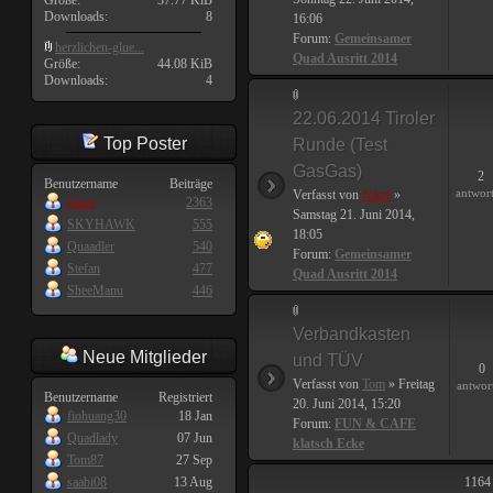
Größe:
37.77 KiB
Downloads:
8
16:06
Forum:
Gemeinsamer
herzlichen-glue...
Quad Ausritt 2014
Größe:
44.08 KiB
Downloads:
4
22.06.2014 Tiroler
Top Poster
Runde (Test
GasGas)
2
Benutzername
Beiträge
antwor
Verfasst von
Joker
»
Joker
2363
Samstag 21. Juni 2014,
SKYHAWK
555
18:05
Quaadler
540
Forum:
Gemeinsamer
Stefan
477
Quad Ausritt 2014
SheeManu
446
Verbandkasten
Neue Mitglieder
und TÜV
0
Verfasst von
Tom
» Freitag
antwor
Benutzername
Registriert
20. Juni 2014, 15:20
fiohuang30
18 Jan
Forum:
FUN & CAFE
Quadlady
07 Jun
klatsch Ecke
Tom87
27 Sep
saabi08
13 Aug
1164