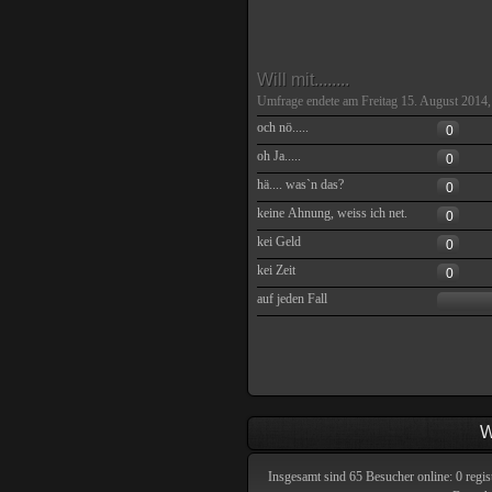
Will mit........
Umfrage endete am Freitag 15. August 2014,
och nö.....
0
oh Ja.....
0
hä.... was`n das?
0
keine Ahnung, weiss ich net.
0
kei Geld
0
kei Zeit
0
auf jeden Fall
W
Insgesamt sind
65
Besucher online: 0 regis