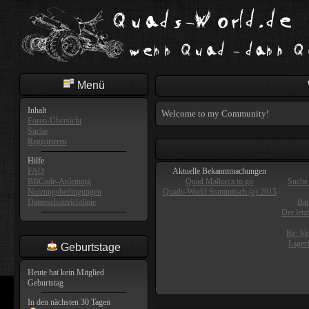
Menü
Inhalt
Welcome to my Community!
Foren-Übersicht
Suche
Registrieren
Hilfe
FAQ
Aktuelle Bekanntmachungen
BBCode-Anleitung
Quad Mallorca to go
Suche 
Nutzungsbedingungen
Quads-World Stammtisch (e) 2015
Datenschutzrichtlinie
Ban
Der letz
Re: Ve
Lager
Geburtstage
Heute hat kein Mitglied
Geburtstag
In den nächsten 30 Tagen