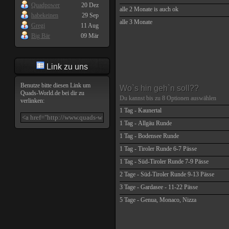
Quadpower
20 Dez
alle 2 Monate is auch ok
habekeinen
29 Sep
alle 3 Monate
Gregi
11 Aug
Big Bär
09 Mär
Link zu uns
Benutze bitte diesen Link um
Wo`s hin geh`n soll??
Quads-World.de
bei dir zu
Du kannst bis zu
8
Optionen auswählen
verlinken:
1 Tag - Kaunertal
1 Tag - Allgäu Runde
1 Tag - Bodensee Runde
1 Tag - Tiroler Runde 6-7 Pässe
1 Tag - Süd-Tiroler Runde 7-9 Pässe
2 Tage - Süd-Tiroler Runde 9-13 Pässe
3 Tage - Gardasee - 11-22 Pässe
5 Tage - Genua, Monaco, Nizza