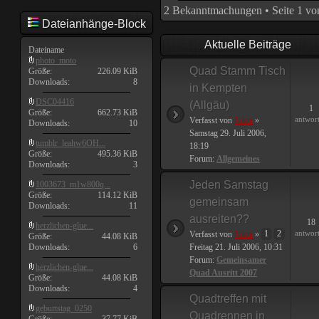
2 Bekanntmachungen • Seite
1
vo
Dateianhänge-Block
Aktuelle Beiträge
Dateiname
photo_moto
Quad Stamm Tisch
Größe:
226.09 KiB
Downloads:
8
in Kempten
DSC04416
(Allgäu)
1
Größe:
662.73 KiB
antwor
Verfasst von
Joker
»
Downloads:
10
Samstag 29. Juli 2006,
tumblr_leahw6OH...
18:19
Größe:
495.36 KiB
Forum:
Allgemeines
Downloads:
3
Jeden Samstag
1003673_m1w800q...
Größe:
114.12 KiB
gemeinsam
Downloads:
11
ausreiten??
18
herzlichen-glue...
1
2
antwor
Verfasst von
Joker
»
Größe:
44.08 KiB
Downloads:
6
Freitag 21. Juli 2006, 10:31
Forum:
Gemeinsamer
herzlichen-glue...
Quad Ausritt 2007
Größe:
44.08 KiB
Downloads:
4
Quadtreffen mit
geburtstag_0250
Quadrennen in