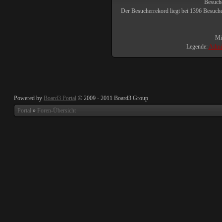
Besuche
Der Besucherrekord liegt bei
1396
Besucher
Mit
Legende:
Admin
Powered by
Board3 Portal
© 2009 - 2011 Board3 Group
Portal
»
Foren-Übersicht