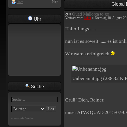
(49)
Tom
Global
Quad Mallorca to go
Verfasst von:
Joker
» Dienstag 18. August 20
Uhr
Hallo Jungs......
nun ist es soweit....... es ist 
Wir waren erfolgreich
Unbenannt.jpg (238.32 KiB
Suche
Grüß´ Dich, Reiner,
unser ATV&QUAD 2015/07-08 (E
erweiterte Suche