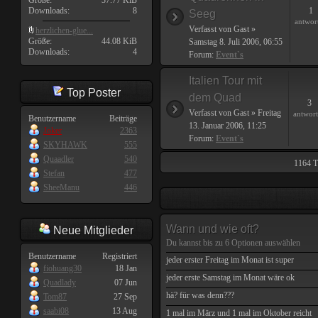
Größe:
37.77 KiB
Downloads:
8
1
Seeg
antwor
Verfasst von Gast »
herzlichen-glue...
Größe:
44.08 KiB
Samstag 8. Juli 2006, 06:55
Downloads:
4
Forum:
Event`s
Italien Tour mit
Top Poster
dem Quad
3
Verfasst von Gast » Freitag
antwor
Benutzername
Beiträge
13. Januar 2006, 11:25
Joker
2363
Forum:
Event`s
SKYHAWK
555
Quaadler
540
1164 T
Stefan
477
SheeManu
446
Wann und wie oft?
Neue Mitglieder
Du kannst bis zu
6
Optionen auswählen
Benutzername
Registriert
jeder erster Freitag im Monat ist super
fiohuang30
18 Jan
jeder erste Samstag im Monat wäre ok
Quadlady
07 Jun
hä? für was denn???
Tom87
27 Sep
saabi08
13 Aug
1 mal im März und 1 mal im Oktober reicht