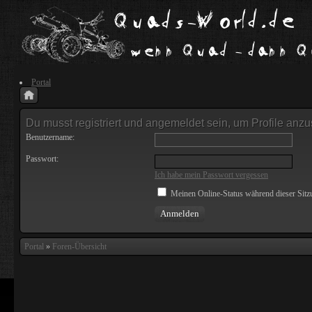
Portal
Du musst registriert und angemeldet sein, um Profile anz
Benutzername:
Passwort:
Ich habe mein Passwort vergessen
Meinen Online-Status während dieser Sitz
Portal
»
Foren-Übersicht