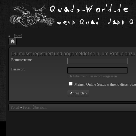
Portal
Du musst registriert und angemeldet sein, um Profile anz
Benutzername:
Passwort:
Ich habe mein Passwort vergessen
Meinen Online-Status während dieser Sitz
Portal
»
Foren-Übersicht