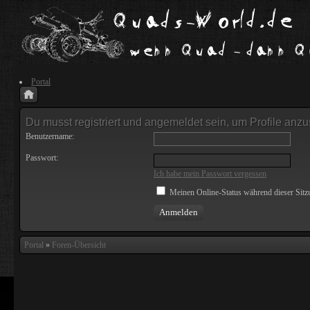
Portal
Du musst registriert und angemeldet sein, um Profile anz
Benutzername:
Passwort:
Ich habe mein Passwort vergessen
Meinen Online-Status während dieser Sitz
Portal
»
Foren-Übersicht