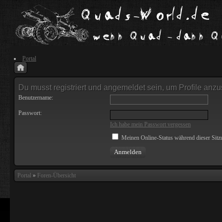
Portal
Du musst registriert und angemeldet sein, um Profile anz
Benutzername:
Passwort:
Ich habe mein Passwort vergessen
Meinen Online-Status während dieser Sitz
Portal
»
Foren-Übersicht