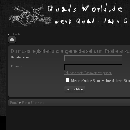
Portal
Du musst registriert und angemeldet sein, um Profile anz
Benutzername:
Passwort:
Ich habe mein Passwort vergessen
Meinen Online-Status während dieser Sitz
Portal
»
Foren-Übersicht