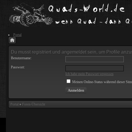
Portal
Du musst registriert und angemeldet sein, um Profile anz
Benutzername:
Passwort:
Ich habe mein Passwort vergessen
Meinen Online-Status während dieser Sitz
Portal
»
Foren-Übersicht