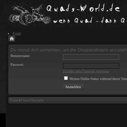
Portal
Du musst dich anmelden, um die Gruppendetails anzuseh
Benutzername:
Passwort:
Ich habe mein Passwort vergessen
Meinen Online-Status während dieser Sitz
Portal
»
Foren-Übersicht