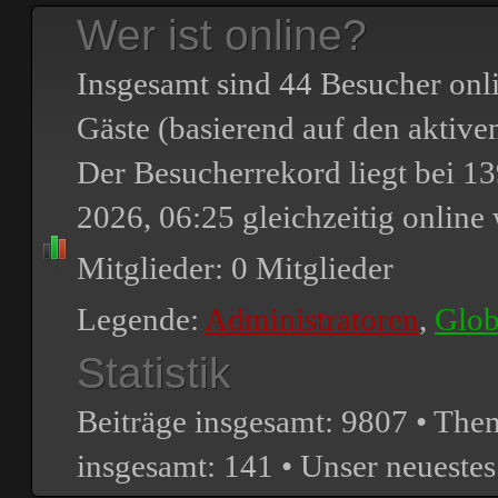
Wer ist online?
Insgesamt sind
44
Besucher onlin
Gäste (basierend auf den aktive
Der Besucherrekord liegt bei
13
2026, 06:25 gleichzeitig online
Mitglieder: 0 Mitglieder
Legende:
Administratoren
,
Glob
Statistik
Beiträge insgesamt:
9807
• The
insgesamt:
141
• Unser neuestes