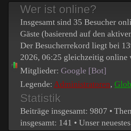
Wer ist online?
Insgesamt sind
35
Besucher onlin
Gäste (basierend auf den aktive
Der Besucherrekord liegt bei
13
2026, 06:25 gleichzeitig online
Mitglieder:
Google [Bot]
Legende:
Administratoren
,
Glob
Statistik
Beiträge insgesamt:
9807
• The
insgesamt:
141
• Unser neuestes