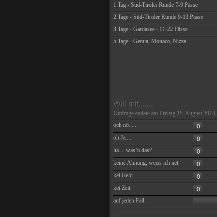
1 Tag - Süd-Tiroler Runde 7-9 Pässe
2 Tage - Süd-Tiroler Runde 9-13 Pässe
3 Tage - Gardasee - 11-22 Pässe
5 Tage - Genua, Monaco, Nizza
Will mit........
Umfrage endete am Freitag 15. August 2014,
och nö.....
0
oh Ja.....
0
hä.... was`n das?
0
keine Ahnung, weiss ich net.
0
kei Geld
0
kei Zeit
0
auf jeden Fall