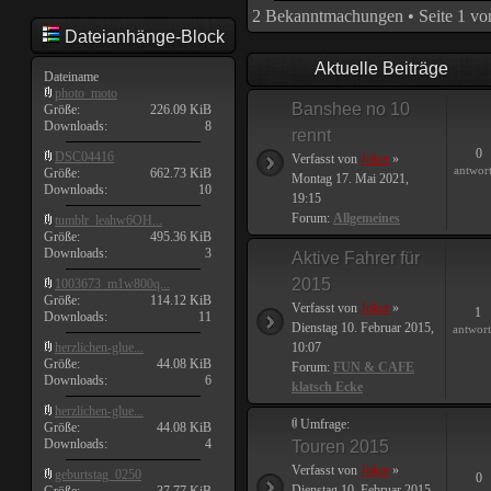
2 Bekanntmachungen • Seite
1
vo
Dateianhänge-Block
Aktuelle Beiträge
Dateiname
photo_moto
Banshee no 10
Größe:
226.09 KiB
Downloads:
8
rennt
0
DSC04416
Verfasst von
Joker
»
antwor
Größe:
662.73 KiB
Montag 17. Mai 2021,
Downloads:
10
19:15
Forum:
Allgemeines
tumblr_leahw6OH...
Größe:
495.36 KiB
Downloads:
3
Aktive Fahrer für
2015
1003673_m1w800q...
Größe:
114.12 KiB
Verfasst von
Joker
»
1
Downloads:
11
Dienstag 10. Februar 2015,
antwor
herzlichen-glue...
10:07
Größe:
44.08 KiB
Forum:
FUN & CAFE
Downloads:
6
klatsch Ecke
herzlichen-glue...
Umfrage:
Größe:
44.08 KiB
Downloads:
4
Touren 2015
Verfasst von
Joker
»
geburtstag_0250
0
Dienstag 10. Februar 2015,