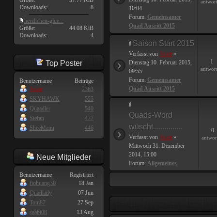
Größe:
37.77 KiB
antwor
Downloads:
8
10:04
Forum:
Gemeinsamer
herzlichen-glue...
Quad Ausritt 2015
Größe:
44.08 KiB
Downloads:
4
Saison Start 2015
Verfasst von
Joker
»
1
Top Poster
Dienstag 10. Februar 2015,
antwor
09:55
Forum:
Gemeinsamer
Benutzername
Beiträge
Quad Ausritt 2015
Joker
2363
SKYHAWK
555
Quaadler
540
Quads-Word
Stefan
477
wüscht...............
SheeManu
446
0
Verfasst von
Joker
»
antwor
Mittwoch 31. Dezember
2014, 15:00
Neue Mitglieder
Forum:
Allgemeines
Benutzername
Registriert
fiohuang30
18 Jan
Quadlady
07 Jun
Tom87
27 Sep
saabi08
13 Aug