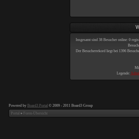
W
Insgesamt sind
38
Besucher online: 0 regis
Besuche
Der Besucherrekord liegt bei
1396
Besucher
Mit
Legende:
Admin
Powered by
Board3 Portal
© 2009 - 2011 Board3 Group
Portal
»
Foren-Übersicht