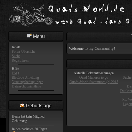
Menü
Inhalt
Welcome to my Community!
Foren-Übersicht
Suche
Registrieren
Hilfe
FAQ
Aktuelle Bekanntmachungen
BBCode-Anleitung
Quad Mallorca to go
Suche 
Nutzungsbedingungen
Quads-World Stammtisch (e) 2015
Datenschutzrichtlinie
Ban
Der letz
Re: Ve
Lager
Geburtstage
Heute hat kein Mitglied
Geburtstag
In den nächsten 30 Tagen