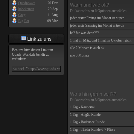
Quadpower
20 Dez
Wann und wie oft?
habekeinen
29 Sep
Du kannst bis zu
6
Optionen auswählen
Gregi
11 Aug
jeder erster Freitag im Monat ist super
Big Bär
09 Mär
jeder erste Samstag im Monat wäre ok
hä? für was denn???
Link zu uns
1 mal im März und 1 mal im Oktober reicht
alle 2 Monate is auch ok
Benutze bitte diesen Link um
Quads-World.de
bei dir zu
alle 3 Monate
verlinken:
Wo`s hin geh`n soll??
Du kannst bis zu
8
Optionen auswählen
1 Tag - Kaunertal
1 Tag - Allgäu Runde
1 Tag - Bodensee Runde
1 Tag - Tiroler Runde 6-7 Pässe