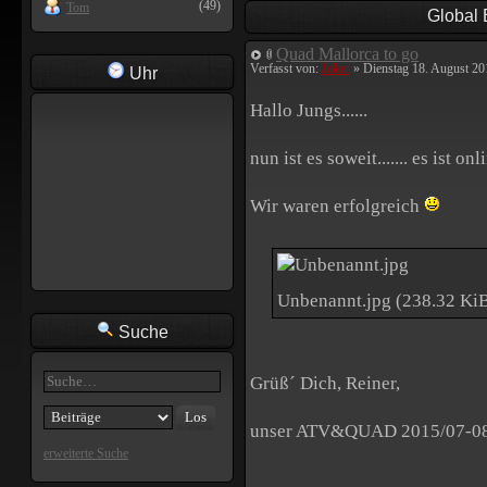
(49)
Tom
Global
Quad Mallorca to go
Verfasst von:
Joker
» Dienstag 18. August 20
Uhr
Hallo Jungs......
nun ist es soweit....... es ist 
Wir waren erfolgreich
Unbenannt.jpg (238.32 KiB
Suche
Grüß´ Dich, Reiner,
unser ATV&QUAD 2015/07-08 (E
erweiterte Suche